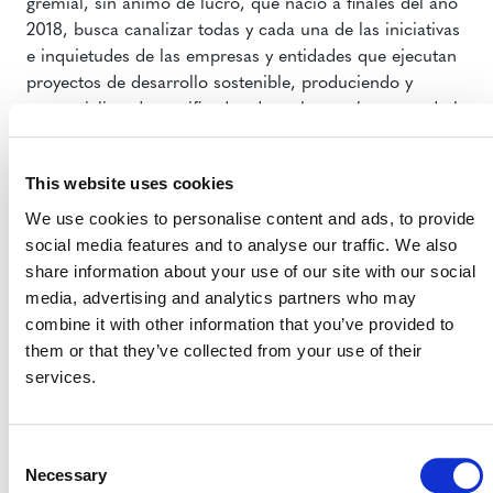
gremial, sin ánimo de lucro, que nació a finales del año
2018, busca canalizar todas y cada una de las iniciativas
e inquietudes de las empresas y entidades que ejecutan
proyectos de desarrollo sostenible, produciendo y
comercializando certificados de carbono y/o apoyando la
integridad ambiental y social de éstos.
Este tipo de alianzas se crean con el fin de garantizar a
This website uses cookies
los asociados y empresas del sector, que la asociación
We use cookies to personalise content and ads, to provide
trabaja continuamente por agremiar a organizaciones
social media features and to analyse our traffic. We also
nacionales e internacionales comprometidas con labor
share information about your use of our site with our social
de políticas que mitiguen el impacto del cambio
media, advertising and analytics partners who may
climático a nivel mundial.
combine it with other information that you’ve provided to
them or that they’ve collected from your use of their
“
Verra ha estado vinculado con el desarrollo de
services.
proyectos de mitigación al cambio climático en
Colombia durante muchos 15 años y su vinculación con
la asociación tiene una gran importancia porque se
Consent
dinamiza su relación con los actores del mercado del
Necessary
Selection
carbono en una circunstancia en la que se requieren