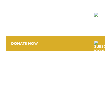
NEWSLETTER
DONATE NOW
CONTACT
CAREERS
VERRA’S TRADEMARKS
ORGANIZATIONAL ETHOS
TERMS AND CONDITIONS