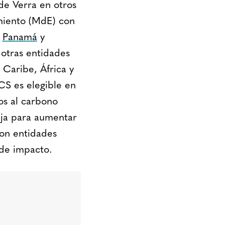
de Verra en otros
miento (MdE) con
,
Panamá
y
 otras entidades
 Caribe, África y
CS es elegible en
os al carbono
aja para aumentar
con entidades
 de impacto.