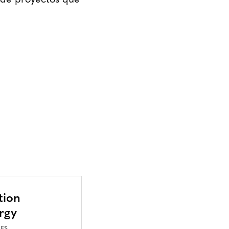
 de proyectos que
tion
rgy