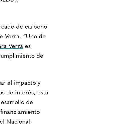
(REDD),
ercado de carbono
 de Verra. “Uno de
ra Verra
es
 cumplimiento de
r el impacto y
s de interés, esta
esarrollo de
 financiamiento
el Nacional.