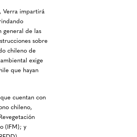
 Verra impartirá
brindando
 general de las
strucciones sobre
do chileno de
 ambiental exige
hile que hayan
s que cuentan con
ono chileno,
 Revegetación
o (IFM); y