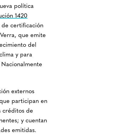
eva política
ución 1420
de certificación
 Verra, que emite
ecimiento del
clima y para
n Nacionalmente
ción externos
que participan en
 créditos de
nentes; y cuentan
ades emitidas.