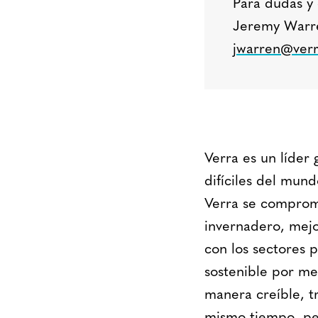
Para dudas y 
Jeremy Warre
jwarren@verr
Verra es un líder 
difíciles del mun
Verra se comprome
invernadero, mejo
con los sectores p
sostenible por me
manera creíble, tr