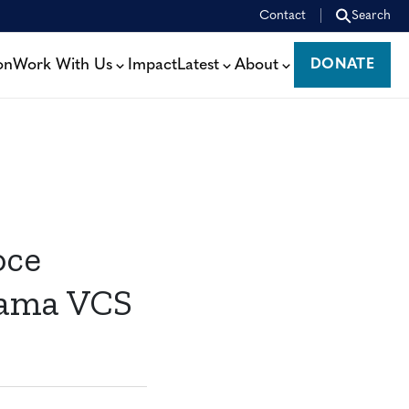
Contact
Search
on
Work With Us
Impact
Latest
About
DONATE
DONATE
oce
grama VCS