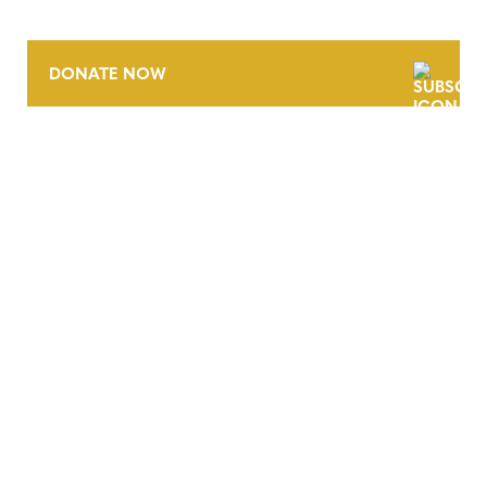
DONATE NOW
CONTACT
CAREERS
VERRA’S TRADEMARKS
ORGANIZATIONAL ETHOS
TERMS AND CONDITIONS
ACCESSIBILITY STATEMENT
PRIVACY POLICY
TRUST AND SECURITY