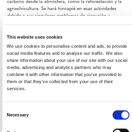
carbono desde la atmósfera, como la reforestación y la
agrosilvicultura. Se hará hincapié en esas actividades
debido a sus singulares problemas de ejecución y
financiación.
Este grupo de trabajo se creará basado en el éxito que
This website uses cookies
han tenido los existentes grupos de Verra sobre
carbono
We use cookies to personalise content and ads, to provide
azul
y el de
gestión de tierras agrícolas
(ALM por sus
social media features and to analyse our traffic. We also
siglas en inglés). Estos grupos de trabajo iniciaron sus
share information about your use of our site with our social
actividades al principio del 2020, para ayudar a
media, advertising and analytics partners who may
desbloquear la financiación para los proyectos de
combine it with other information that you’ve provided to
carbono azul y ALM. A la fecha, se han identificado
them or that they’ve collected from your use of their
temas relacionados con los estándares, los cuales
services.
pueden suponer una carga adicional o un obstáculo
para el desarrollo de este tipo de proyectos o para la
ampliación y réplica de los mismos. Basados en las
Consent
recomendaciones de los grupos de trabajo, Verra está
Necessary
Selection
desarrollando soluciones concretas a estos retos, lo cual
significa un mejor apoyo a los proyectos al mismo